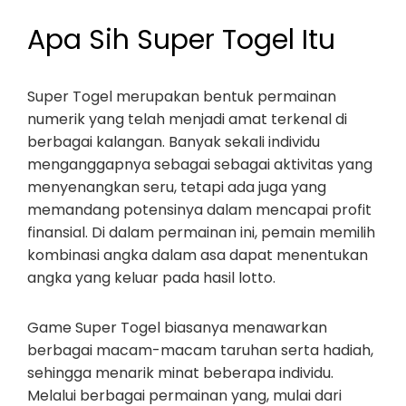
Apa Sih Super Togel Itu
Super Togel merupakan bentuk permainan
numerik yang telah menjadi amat terkenal di
berbagai kalangan. Banyak sekali individu
menganggapnya sebagai sebagai aktivitas yang
menyenangkan seru, tetapi ada juga yang
memandang potensinya dalam mencapai profit
finansial. Di dalam permainan ini, pemain memilih
kombinasi angka dalam asa dapat menentukan
angka yang keluar pada hasil lotto.
Game Super Togel biasanya menawarkan
berbagai macam-macam taruhan serta hadiah,
sehingga menarik minat beberapa individu.
Melalui berbagai permainan yang, mulai dari