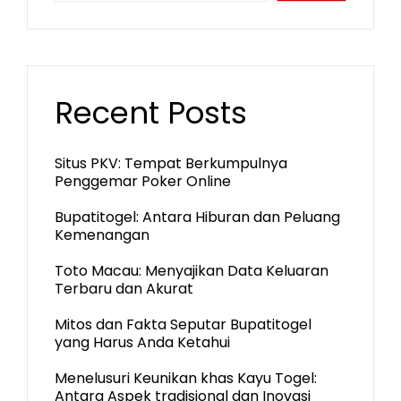
Recent Posts
Situs PKV: Tempat Berkumpulnya
Penggemar Poker Online
Bupatitogel: Antara Hiburan dan Peluang
Kemenangan
Toto Macau: Menyajikan Data Keluaran
Terbaru dan Akurat
Mitos dan Fakta Seputar Bupatitogel
yang Harus Anda Ketahui
Menelusuri Keunikan khas Kayu Togel:
Antara Aspek tradisional dan Inovasi