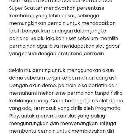
resmi seperti Fortune Ace dan Fortune Ace
Super Scatter menawarkan persentase
kembalian yang lebih besar, sehingga
memungkinkan pemain untuk mendapatkan
lebih banyak kemenangan dalam jangka
panjang. Selalu lakukan riset sebelum memilih
permainan agar bisa mendapatkan slot gacor
yang sesuai dengan preferensi bermain.
Selain itu, penting untuk menggunakan akun
demo sebelum terjun ke permainan uang asli.
Dengan akun demo, pemain bisa berlatih dan
memahami mekanisme permainan tanpa risiko
kehilangan uang. Coba berbagai jenis slot demo
yang ada, termasuk yang dirilis oleh Pragmatic
Play, untuk menemukan slot yang paling
menguntungkan dan menyenangkan. Ini juga
membantu pemain untuk membiasakan diri