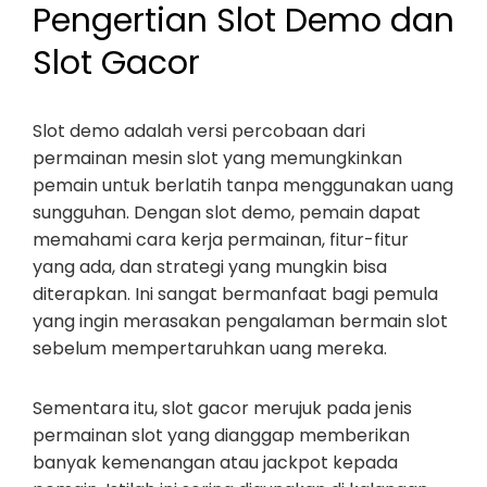
Pengertian Slot Demo dan
Slot Gacor
Slot demo adalah versi percobaan dari
permainan mesin slot yang memungkinkan
pemain untuk berlatih tanpa menggunakan uang
sungguhan. Dengan slot demo, pemain dapat
memahami cara kerja permainan, fitur-fitur
yang ada, dan strategi yang mungkin bisa
diterapkan. Ini sangat bermanfaat bagi pemula
yang ingin merasakan pengalaman bermain slot
sebelum mempertaruhkan uang mereka.
Sementara itu, slot gacor merujuk pada jenis
permainan slot yang dianggap memberikan
banyak kemenangan atau jackpot kepada