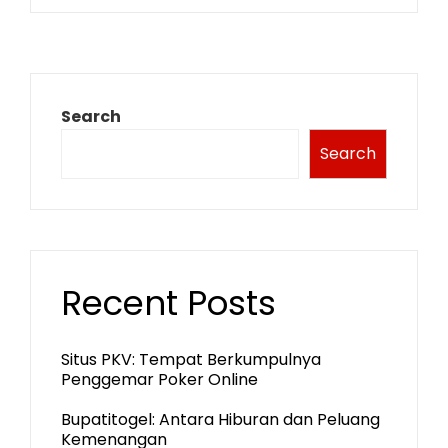
Search
Search
Recent Posts
Situs PKV: Tempat Berkumpulnya
Penggemar Poker Online
Bupatitogel: Antara Hiburan dan Peluang
Kemenangan