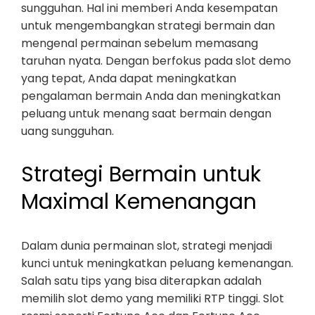
sungguhan. Hal ini memberi Anda kesempatan
untuk mengembangkan strategi bermain dan
mengenal permainan sebelum memasang
taruhan nyata. Dengan berfokus pada slot demo
yang tepat, Anda dapat meningkatkan
pengalaman bermain Anda dan meningkatkan
peluang untuk menang saat bermain dengan
uang sungguhan.
Strategi Bermain untuk
Maximal Kemenangan
Dalam dunia permainan slot, strategi menjadi
kunci untuk meningkatkan peluang kemenangan.
Salah satu tips yang bisa diterapkan adalah
memilih slot demo yang memiliki RTP tinggi. Slot