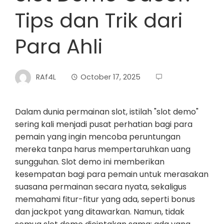
Tips dan Trik dari
Para Ahli
RAf4L
October 17, 2025
Dalam dunia permainan slot, istilah "slot demo"
sering kali menjadi pusat perhatian bagi para
pemain yang ingin mencoba peruntungan
mereka tanpa harus mempertaruhkan uang
sungguhan. Slot demo ini memberikan
kesempatan bagi para pemain untuk merasakan
suasana permainan secara nyata, sekaligus
memahami fitur-fitur yang ada, seperti bonus
dan jackpot yang ditawarkan. Namun, tidak