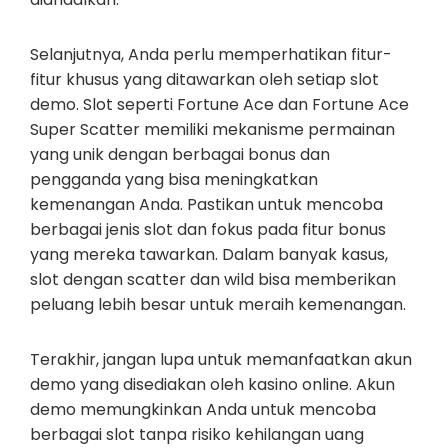
Selanjutnya, Anda perlu memperhatikan fitur-
fitur khusus yang ditawarkan oleh setiap slot
demo. Slot seperti Fortune Ace dan Fortune Ace
Super Scatter memiliki mekanisme permainan
yang unik dengan berbagai bonus dan
pengganda yang bisa meningkatkan
kemenangan Anda. Pastikan untuk mencoba
berbagai jenis slot dan fokus pada fitur bonus
yang mereka tawarkan. Dalam banyak kasus,
slot dengan scatter dan wild bisa memberikan
peluang lebih besar untuk meraih kemenangan.
Terakhir, jangan lupa untuk memanfaatkan akun
demo yang disediakan oleh kasino online. Akun
demo memungkinkan Anda untuk mencoba
berbagai slot tanpa risiko kehilangan uang