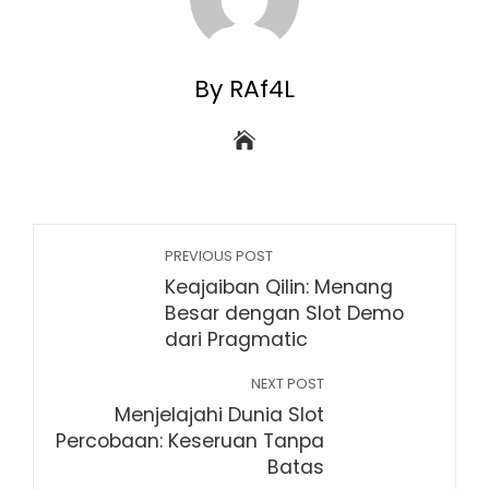
By RAf4L
PREVIOUS POST
Keajaiban Qilin: Menang
Besar dengan Slot Demo
dari Pragmatic
NEXT POST
Menjelajahi Dunia Slot
Percobaan: Keseruan Tanpa
Batas