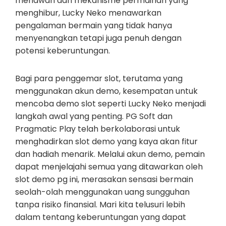
menawan dan mekanisme permainan yang
menghibur, Lucky Neko menawarkan
pengalaman bermain yang tidak hanya
menyenangkan tetapi juga penuh dengan
potensi keberuntungan.
Bagi para penggemar slot, terutama yang
menggunakan akun demo, kesempatan untuk
mencoba demo slot seperti Lucky Neko menjadi
langkah awal yang penting. PG Soft dan
Pragmatic Play telah berkolaborasi untuk
menghadirkan slot demo yang kaya akan fitur
dan hadiah menarik. Melalui akun demo, pemain
dapat menjelajahi semua yang ditawarkan oleh
slot demo pg ini, merasakan sensasi bermain
seolah-olah menggunakan uang sungguhan
tanpa risiko finansial. Mari kita telusuri lebih
dalam tentang keberuntungan yang dapat