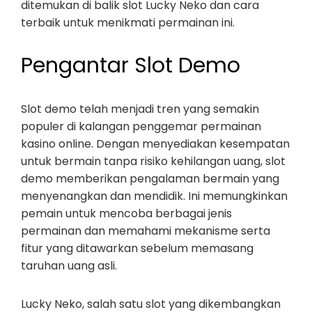
ditemukan di balik slot Lucky Neko dan cara
terbaik untuk menikmati permainan ini.
Pengantar Slot Demo
Slot demo telah menjadi tren yang semakin
populer di kalangan penggemar permainan
kasino online. Dengan menyediakan kesempatan
untuk bermain tanpa risiko kehilangan uang, slot
demo memberikan pengalaman bermain yang
menyenangkan dan mendidik. Ini memungkinkan
pemain untuk mencoba berbagai jenis
permainan dan memahami mekanisme serta
fitur yang ditawarkan sebelum memasang
taruhan uang asli.
Lucky Neko, salah satu slot yang dikembangkan