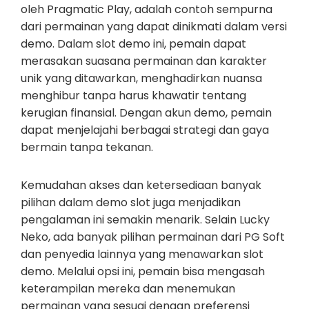
oleh Pragmatic Play, adalah contoh sempurna
dari permainan yang dapat dinikmati dalam versi
demo. Dalam slot demo ini, pemain dapat
merasakan suasana permainan dan karakter
unik yang ditawarkan, menghadirkan nuansa
menghibur tanpa harus khawatir tentang
kerugian finansial. Dengan akun demo, pemain
dapat menjelajahi berbagai strategi dan gaya
bermain tanpa tekanan.
Kemudahan akses dan ketersediaan banyak
pilihan dalam demo slot juga menjadikan
pengalaman ini semakin menarik. Selain Lucky
Neko, ada banyak pilihan permainan dari PG Soft
dan penyedia lainnya yang menawarkan slot
demo. Melalui opsi ini, pemain bisa mengasah
keterampilan mereka dan menemukan
permainan yang sesuai dengan preferensi