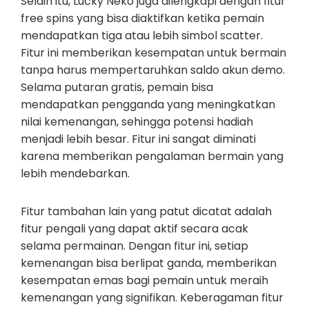
Selain itu, Lucky Neko juga dilengkapi dengan fitur
free spins yang bisa diaktifkan ketika pemain
mendapatkan tiga atau lebih simbol scatter.
Fitur ini memberikan kesempatan untuk bermain
tanpa harus mempertaruhkan saldo akun demo.
Selama putaran gratis, pemain bisa
mendapatkan pengganda yang meningkatkan
nilai kemenangan, sehingga potensi hadiah
menjadi lebih besar. Fitur ini sangat diminati
karena memberikan pengalaman bermain yang
lebih mendebarkan.
Fitur tambahan lain yang patut dicatat adalah
fitur pengali yang dapat aktif secara acak
selama permainan. Dengan fitur ini, setiap
kemenangan bisa berlipat ganda, memberikan
kesempatan emas bagi pemain untuk meraih
kemenangan yang signifikan. Keberagaman fitur