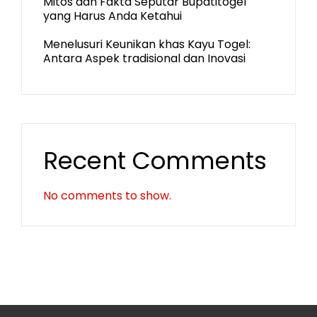
Mitos dan Fakta Seputar Bupatitogel
yang Harus Anda Ketahui
Menelusuri Keunikan khas Kayu Togel:
Antara Aspek tradisional dan Inovasi
Recent Comments
No comments to show.