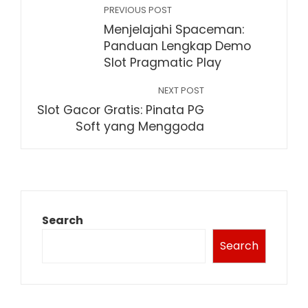
PREVIOUS POST
Menjelajahi Spaceman:
Panduan Lengkap Demo
Slot Pragmatic Play
NEXT POST
Slot Gacor Gratis: Pinata PG
Soft yang Menggoda
Search
Search