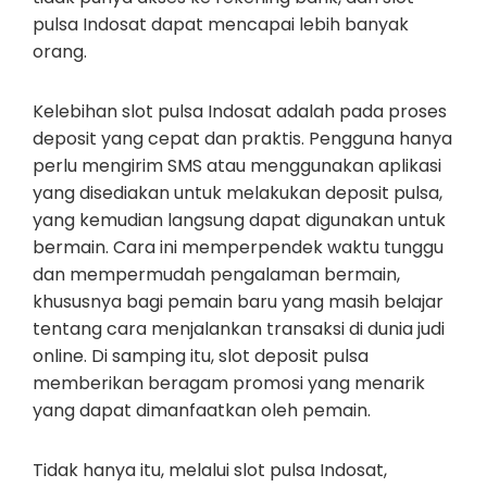
pulsa Indosat dapat mencapai lebih banyak
orang.
Kelebihan slot pulsa Indosat adalah pada proses
deposit yang cepat dan praktis. Pengguna hanya
perlu mengirim SMS atau menggunakan aplikasi
yang disediakan untuk melakukan deposit pulsa,
yang kemudian langsung dapat digunakan untuk
bermain. Cara ini memperpendek waktu tunggu
dan mempermudah pengalaman bermain,
khususnya bagi pemain baru yang masih belajar
tentang cara menjalankan transaksi di dunia judi
online. Di samping itu, slot deposit pulsa
memberikan beragam promosi yang menarik
yang dapat dimanfaatkan oleh pemain.
Tidak hanya itu, melalui slot pulsa Indosat,