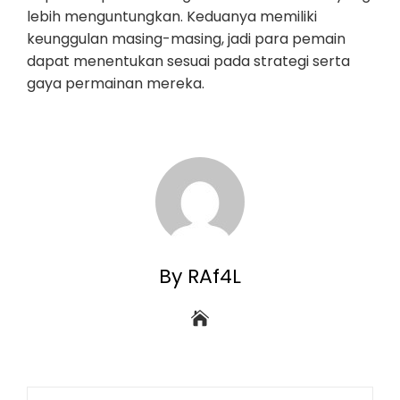
lebih menguntungkan. Keduanya memiliki
keunggulan masing-masing, jadi para pemain
dapat menentukan sesuai pada strategi serta
gaya permainan mereka.
By RAf4L