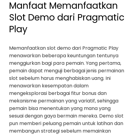
Manfaat Memanfaatkan
Slot Demo dari Pragmatic
Play
Memanfaatkan slot demo dari Pragmatic Play
menawarkan beberapa keuntungan tentunya
menggiurkan bagi para pemain. Yang pertama,
pemain dapat menguji berbagai jenis permainan
slot sebelum harus menghabiskan uang. Ini
menawarkan kesempatan dalam
mengeksplorasi berbagai fitur bonus dan
mekanisme permainan yang variatif, sehingga
pemain bisa menentukan yang mana yang
sesuai dengan gaya bermain mereka. Demo slot
pun memberi peluang pemain untuk latihan dan
membangun strategi sebelum memainkan