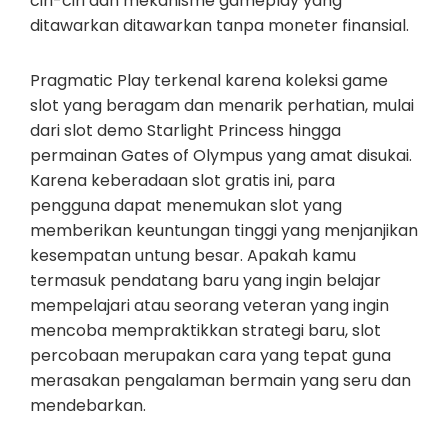
ciri-ciri dan mekanisme gameplay yang
ditawarkan ditawarkan tanpa moneter finansial.
Pragmatic Play terkenal karena koleksi game
slot yang beragam dan menarik perhatian, mulai
dari slot demo Starlight Princess hingga
permainan Gates of Olympus yang amat disukai.
Karena keberadaan slot gratis ini, para
pengguna dapat menemukan slot yang
memberikan keuntungan tinggi yang menjanjikan
kesempatan untung besar. Apakah kamu
termasuk pendatang baru yang ingin belajar
mempelajari atau seorang veteran yang ingin
mencoba mempraktikkan strategi baru, slot
percobaan merupakan cara yang tepat guna
merasakan pengalaman bermain yang seru dan
mendebarkan.