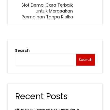
Slot Demo: Cara Terbaik
untuk Merasakan
Permainan Tanpa Risiko
Search
Search
Recent Posts