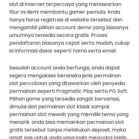
slot di internet terpercaya yang menawarkan
fitur ini demi membantu gamer pemula. Anda
hanya harus registrasi di website tersebut dan
mengambil pilihan account demo yang biasanya
umumnya tersedia secara gratis. Proses
pendaftaran biasanya cepat serta mudah, cukup
isi informasi dasar seperti nama serta email.
Sesudah account anda berfungsi, anda dapat
segera mengakses beraneka jenis permainan
slot percobaan yang ditawarkan oleh penyedia
permainan seperti Pragmatic Play serta PG Soft.
Pilihan game yang tersedia sangat bervariasi,
dimulai dari permainan slot klasik sampai
permainan slot mewah yang memiliki tema yang
menarik. anda bisa memainkan permainan slot
gratis tersebut tanpa melakukan deposit, maka
amat pas untuk anda yang ingin mencoba nasib