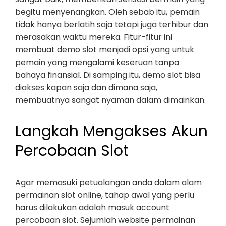
begitu menyenangkan. Oleh sebab itu, pemain
tidak hanya berlatih saja tetapi juga terhibur dan
merasakan waktu mereka. Fitur-fitur ini
membuat demo slot menjadi opsi yang untuk
pemain yang mengalami keseruan tanpa
bahaya finansial. Di samping itu, demo slot bisa
diakses kapan saja dan dimana saja,
membuatnya sangat nyaman dalam dimainkan.
Langkah Mengakses Akun
Percobaan Slot
Agar memasuki petualangan anda dalam alam
permainan slot online, tahap awal yang perlu
harus dilakukan adalah masuk account
percobaan slot. Sejumlah website permainan