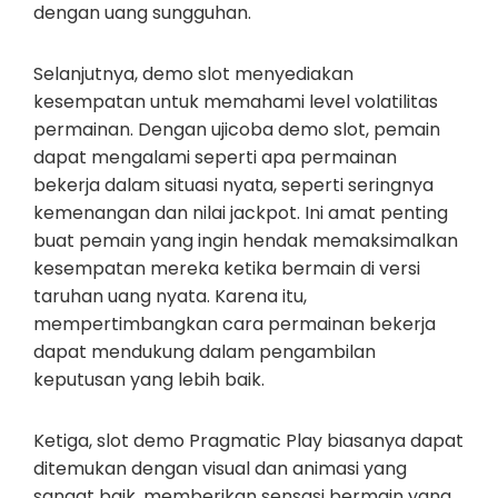
dengan uang sungguhan.
Selanjutnya, demo slot menyediakan
kesempatan untuk memahami level volatilitas
permainan. Dengan ujicoba demo slot, pemain
dapat mengalami seperti apa permainan
bekerja dalam situasi nyata, seperti seringnya
kemenangan dan nilai jackpot. Ini amat penting
buat pemain yang ingin hendak memaksimalkan
kesempatan mereka ketika bermain di versi
taruhan uang nyata. Karena itu,
mempertimbangkan cara permainan bekerja
dapat mendukung dalam pengambilan
keputusan yang lebih baik.
Ketiga, slot demo Pragmatic Play biasanya dapat
ditemukan dengan visual dan animasi yang
sangat baik, memberikan sensasi bermain yang