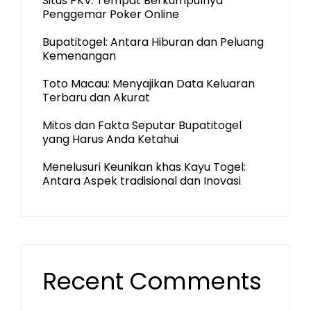
Situs PKV: Tempat Berkumpulnya
Penggemar Poker Online
Bupatitogel: Antara Hiburan dan Peluang
Kemenangan
Toto Macau: Menyajikan Data Keluaran
Terbaru dan Akurat
Mitos dan Fakta Seputar Bupatitogel
yang Harus Anda Ketahui
Menelusuri Keunikan khas Kayu Togel:
Antara Aspek tradisional dan Inovasi
Recent Comments