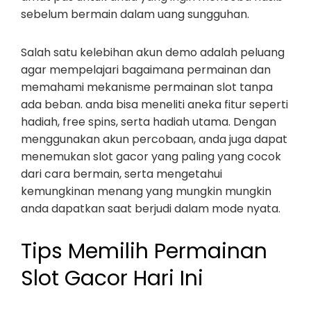
sebelum bermain dalam uang sungguhan.
Salah satu kelebihan akun demo adalah peluang
agar mempelajari bagaimana permainan dan
memahami mekanisme permainan slot tanpa
ada beban. anda bisa meneliti aneka fitur seperti
hadiah, free spins, serta hadiah utama. Dengan
menggunakan akun percobaan, anda juga dapat
menemukan slot gacor yang paling yang cocok
dari cara bermain, serta mengetahui
kemungkinan menang yang mungkin mungkin
anda dapatkan saat berjudi dalam mode nyata.
Tips Memilih Permainan
Slot Gacor Hari Ini