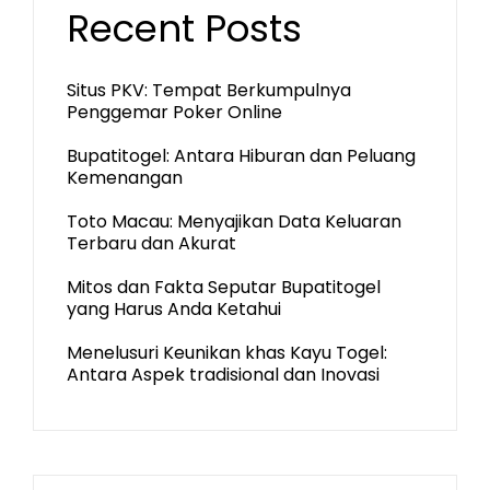
Recent Posts
Situs PKV: Tempat Berkumpulnya
Penggemar Poker Online
Bupatitogel: Antara Hiburan dan Peluang
Kemenangan
Toto Macau: Menyajikan Data Keluaran
Terbaru dan Akurat
Mitos dan Fakta Seputar Bupatitogel
yang Harus Anda Ketahui
Menelusuri Keunikan khas Kayu Togel:
Antara Aspek tradisional dan Inovasi