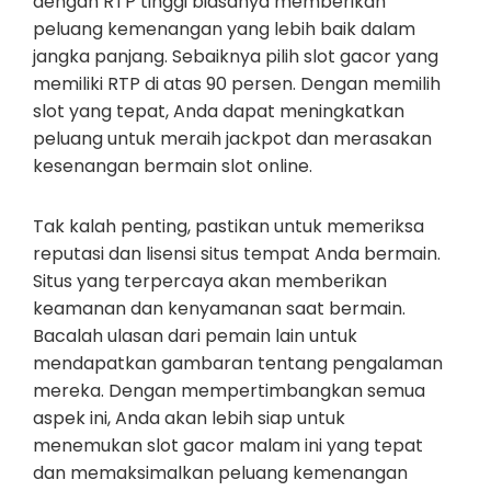
dengan RTP tinggi biasanya memberikan
peluang kemenangan yang lebih baik dalam
jangka panjang. Sebaiknya pilih slot gacor yang
memiliki RTP di atas 90 persen. Dengan memilih
slot yang tepat, Anda dapat meningkatkan
peluang untuk meraih jackpot dan merasakan
kesenangan bermain slot online.
Tak kalah penting, pastikan untuk memeriksa
reputasi dan lisensi situs tempat Anda bermain.
Situs yang terpercaya akan memberikan
keamanan dan kenyamanan saat bermain.
Bacalah ulasan dari pemain lain untuk
mendapatkan gambaran tentang pengalaman
mereka. Dengan mempertimbangkan semua
aspek ini, Anda akan lebih siap untuk
menemukan slot gacor malam ini yang tepat
dan memaksimalkan peluang kemenangan