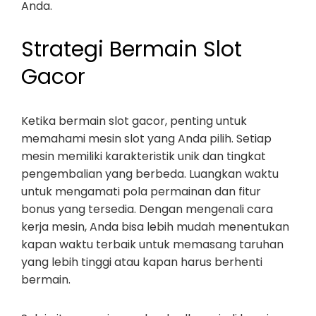
Anda.
Strategi Bermain Slot
Gacor
Ketika bermain slot gacor, penting untuk
memahami mesin slot yang Anda pilih. Setiap
mesin memiliki karakteristik unik dan tingkat
pengembalian yang berbeda. Luangkan waktu
untuk mengamati pola permainan dan fitur
bonus yang tersedia. Dengan mengenali cara
kerja mesin, Anda bisa lebih mudah menentukan
kapan waktu terbaik untuk memasang taruhan
yang lebih tinggi atau kapan harus berhenti
bermain.