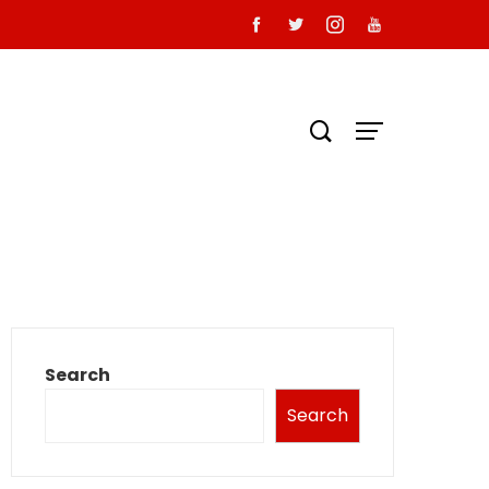
Search
Search