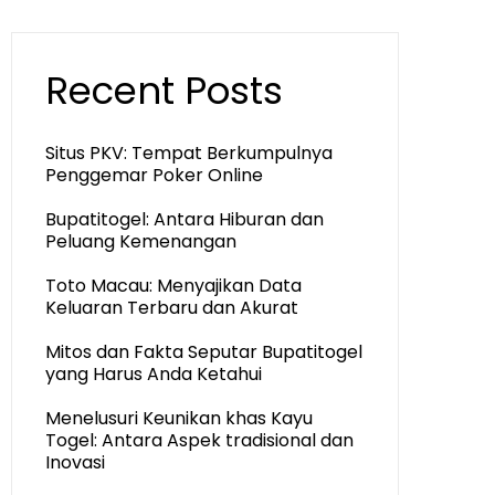
Recent Posts
Situs PKV: Tempat Berkumpulnya
Penggemar Poker Online
Bupatitogel: Antara Hiburan dan
Peluang Kemenangan
Toto Macau: Menyajikan Data
Keluaran Terbaru dan Akurat
Mitos dan Fakta Seputar Bupatitogel
yang Harus Anda Ketahui
Menelusuri Keunikan khas Kayu
Togel: Antara Aspek tradisional dan
Inovasi