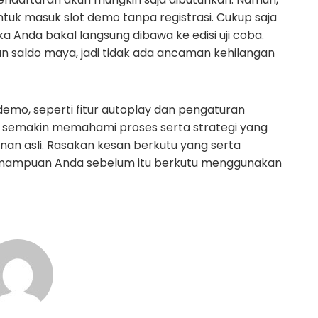
k masuk slot demo tanpa registrasi. Cukup saja
 Anda bakal langsung dibawa ke edisi uji coba.
an saldo maya, jadi tidak ada ancaman kehilangan
t demo, seperti fitur autoplay dan pengaturan
an semakin memahami proses serta strategi yang
nan asli. Rasakan kesan berkutu yang serta
emampuan Anda sebelum itu berkutu menggunakan