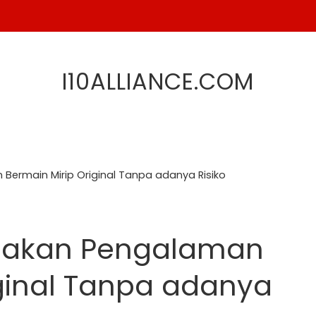
I10ALLIANCE.COM
Bermain Mirip Original Tanpa adanya Risiko
asakan Pengalaman
iginal Tanpa adanya