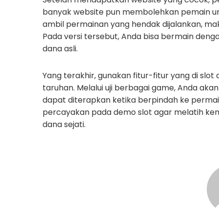
banyak website pun membolehkan pemain untu
ambil permainan yang hendak dijalankan, maka
Pada versi tersebut, Anda bisa bermain deng
dana asli.
Yang terakhir, gunakan fitur-fitur yang di slo
taruhan. Melalui uji berbagai game, Anda ak
dapat diterapkan ketika berpindah ke permai
percayakan pada demo slot agar melatih k
dana sejati.