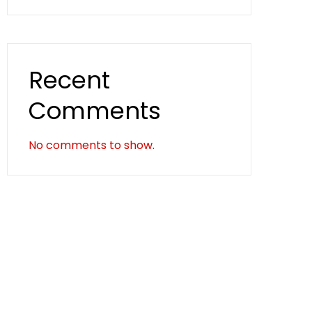
Recent
Comments
No comments to show.