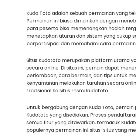
Kuda Toto adalah sebuah permainan yang tela
Permainan ini biasa dimainkan dengan meneba
para peserta bisa memenangkan hadiah terg
menetapkan aturan dan sistem yang cukup 
berpartisipasi dan memahami cara bermainn
Situs Kudatoto merupakan platform utama y
secara online. Di situs ini, pemain dapat men
perlombaan, cara bermain, dan tips untuk 
kenyamanan melakukan taruhan secara onlin
tradisional ke situs resmi Kudatoto.
Untuk bergabung dengan Kuda Toto, pemain p
Kudatoto yang disediakan. Proses pendaftar
semua fitur yang ditawarkan, termasuk Kudat
populernya permainan ini, situs-situs yang 