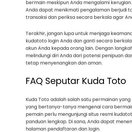
bermain meskipun Anda mengalami kerugian.
Anda dapat menikmati pengalaman berjudi tanp
transaksi dan periksa secara berkala agar And
Terakhir, jangan lupa untuk menjaga keamana
kudatoto login Anda dan ganti secara berkala
akun Anda kepada orang lain. Dengan langk
melindungi diri Anda dari potensi penipuan
tetap menyenangkan dan aman.
FAQ Seputar Kuda Toto
Kuda Toto adalah salah satu permainan yang 
yang bertanya-tanya mengenai cara bermain 
pemain perlu mengunjungi situs resmi kudato
panduan lengkap. Di sana, Anda dapat mene
halaman pendaftaran dan login.