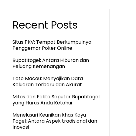
Recent Posts
Situs PKV: Tempat Berkumpulnya
Penggemar Poker Online
Bupatitogel: Antara Hiburan dan
Peluang Kemenangan
Toto Macau: Menyajikan Data
Keluaran Terbaru dan Akurat
Mitos dan Fakta Seputar Bupatitogel
yang Harus Anda Ketahui
Menelusuri Keunikan khas Kayu
Togel: Antara Aspek tradisional dan
Inovasi