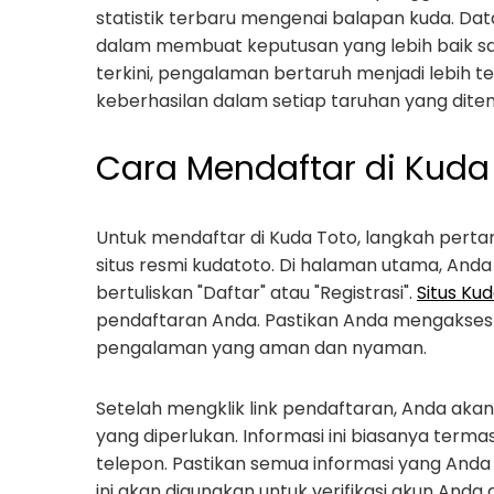
statistik terbaru mengenai balapan kuda. Da
dalam membuat keputusan yang lebih baik sa
terkini, pengalaman bertaruh menjadi lebih t
keberhasilan dalam setiap taruhan yang dit
Cara Mendaftar di Kuda
Untuk mendaftar di Kuda Toto, langkah pert
situs resmi kudatoto. Di halaman utama, An
bertuliskan "Daftar" atau "Registrasi".
Situs Ku
pendaftaran Anda. Pastikan Anda mengakses
pengalaman yang aman dan nyaman.
Setelah mengklik link pendaftaran, Anda akan
yang diperlukan. Informasi ini biasanya term
telepon. Pastikan semua informasi yang Anda 
ini akan digunakan untuk verifikasi akun Anda 