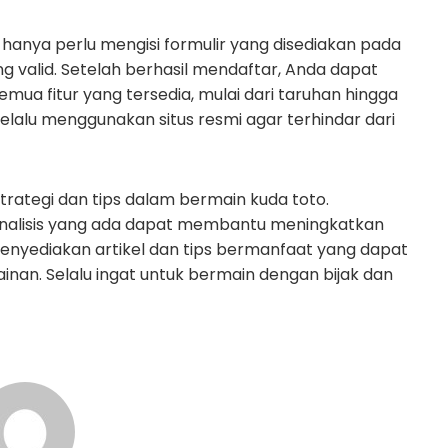
hanya perlu mengisi formulir yang disediakan pada
g valid. Setelah berhasil mendaftar, Anda dapat
ua fitur yang tersedia, mulai dari taruhan hingga
elalu menggunakan situs resmi agar terhindar dari
rategi dan tips dalam bermain kuda toto.
analisis yang ada dapat membantu meningkatkan
menyediakan artikel dan tips bermanfaat yang dapat
an. Selalu ingat untuk bermain dengan bijak dan