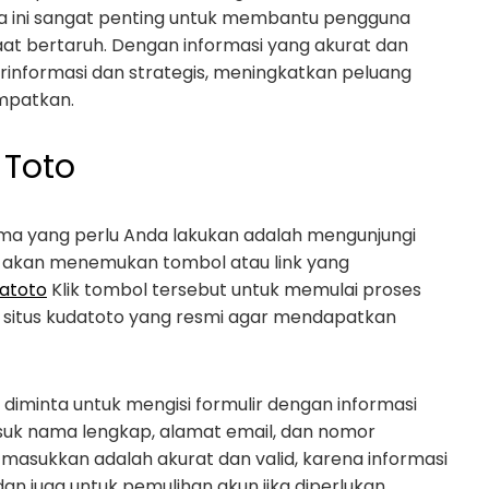
ta ini sangat penting untuk membantu pengguna
at bertaruh. Dengan informasi yang akurat dan
erinformasi dan strategis, meningkatkan peluang
empatkan.
 Toto
ama yang perlu Anda lakukan adalah mengunjungi
da akan menemukan tombol atau link yang
datoto
Klik tombol tersebut untuk memulai proses
 situs kudatoto yang resmi agar mendapatkan
 diminta untuk mengisi formulir dengan informasi
asuk nama lengkap, alamat email, dan nomor
masukkan adalah akurat dan valid, karena informasi
dan juga untuk pemulihan akun jika diperlukan.