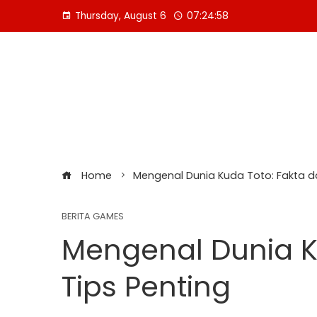
Skip
Thursday, August 6
07:24:58
to
content
Home
Mengenal Dunia Kuda Toto: Fakta d
BERITA GAMES
Mengenal Dunia K
Tips Penting