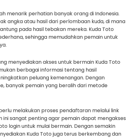
h menarik perhatian banyak orang di Indonesia.
k angka atau hasil dari perlombaan kuda, di mana
antung pada hasil tebakan mereka. Kuda Toto
sederhana, sehingga memudahkan pemain untuk
ya.
ang menyediakan akses untuk bermain Kuda Toto
emukan berbagai informasi tentang hasil
meningkatkan peluang kemenangan. Dengan
e, banyak pemain yang beralih dari metode
erlu melakukan proses pendaftaran melalui link
an ini sangat penting agar pemain dapat mengakses
oto login untuk mulai bermain. Dengan semakin
menyediakan Kuda Toto juga terus berkembang dan