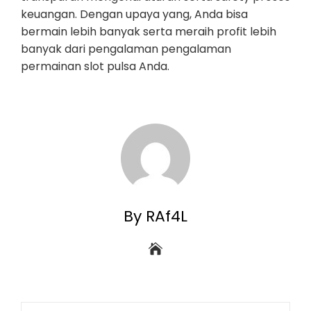
keuangan. Dengan upaya yang, Anda bisa
bermain lebih banyak serta meraih profit lebih
banyak dari pengalaman pengalaman
permainan slot pulsa Anda.
By RAf4L