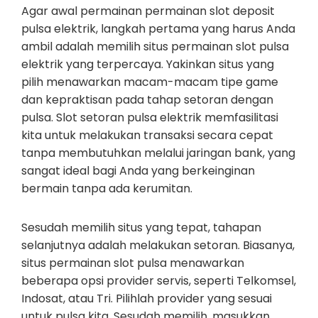
Agar awal permainan permainan slot deposit
pulsa elektrik, langkah pertama yang harus Anda
ambil adalah memilih situs permainan slot pulsa
elektrik yang terpercaya. Yakinkan situs yang
pilih menawarkan macam-macam tipe game
dan kepraktisan pada tahap setoran dengan
pulsa. Slot setoran pulsa elektrik memfasilitasi
kita untuk melakukan transaksi secara cepat
tanpa membutuhkan melalui jaringan bank, yang
sangat ideal bagi Anda yang berkeinginan
bermain tanpa ada kerumitan.
Sesudah memilih situs yang tepat, tahapan
selanjutnya adalah melakukan setoran. Biasanya,
situs permainan slot pulsa menawarkan
beberapa opsi provider servis, seperti Telkomsel,
Indosat, atau Tri. Pilihlah provider yang sesuai
untuk pulsa kita. Sesudah memilih, masukkan