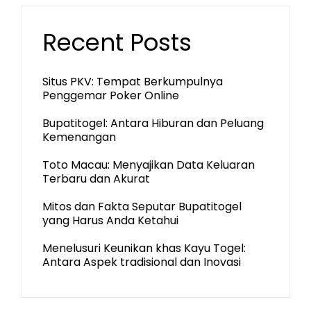
Recent Posts
Situs PKV: Tempat Berkumpulnya
Penggemar Poker Online
Bupatitogel: Antara Hiburan dan Peluang
Kemenangan
Toto Macau: Menyajikan Data Keluaran
Terbaru dan Akurat
Mitos dan Fakta Seputar Bupatitogel
yang Harus Anda Ketahui
Menelusuri Keunikan khas Kayu Togel:
Antara Aspek tradisional dan Inovasi