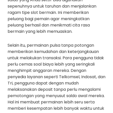
sepenuhnya untuk taruhan dan menjalankan
ragam tipe slot bermain. Ini memberikan
peluang bagi pemain agar meningkatkan
peluang berhasil dan menikmati cita rasa
bermain yang lebih memuaskan.
Selain itu, permainan pulsa tanpa potongan
memberikan kemudahan dan keterjangkauan
untuk melakukan transaksi. Para pengguna tidak
perlu cemas soal biaya lebih yang seringkali
menghimpit anggaran mereka. Dengan
penyedia layanan seperti Telkomsel, Indosat, dan
Tri, pengguna dapat dengan mudah
melaksanakan deposit tanpa perlu mengalami
pemotongan yang menyusut saldo awal mereka.
Hal ini membuat permainan lebih seru serta
memberi kesempatan lebih banyak waktu untuk