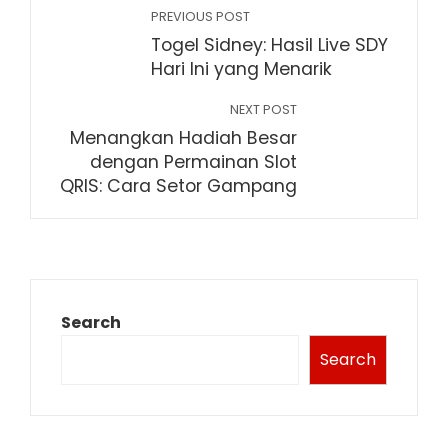
PREVIOUS POST
Togel Sidney: Hasil Live SDY
Hari Ini yang Menarik
NEXT POST
Menangkan Hadiah Besar
dengan Permainan Slot
QRIS: Cara Setor Gampang
Search
Search