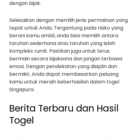
dengan bijak.
Selesaikan dengan memilih jenis permainan yang
tepat untuk Anda. Tergantung pada risiko yang
berani kamu ambil, anda bisa memilih antara
taruhan sederhana atau taruhan yang lebih
kompleks rumit. Pastikan juga untuk terus
bermain secara bijaksana dan jangan terbawa
emosi. Dengan pendekatan yang disiplin dan
bermikir, Anda dapat membesarkan peluang
kamu untuk meraih keberhasilan dalam togel
Singapura.
Berita Terbaru dan Hasil
Togel