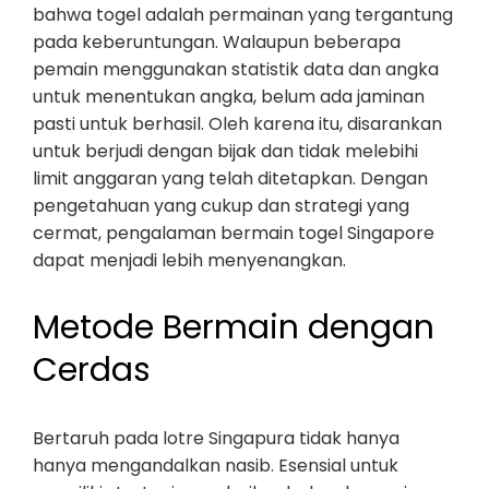
bahwa togel adalah permainan yang tergantung
pada keberuntungan. Walaupun beberapa
pemain menggunakan statistik data dan angka
untuk menentukan angka, belum ada jaminan
pasti untuk berhasil. Oleh karena itu, disarankan
untuk berjudi dengan bijak dan tidak melebihi
limit anggaran yang telah ditetapkan. Dengan
pengetahuan yang cukup dan strategi yang
cermat, pengalaman bermain togel Singapore
dapat menjadi lebih menyenangkan.
Metode Bermain dengan
Cerdas
Bertaruh pada lotre Singapura tidak hanya
hanya mengandalkan nasib. Esensial untuk