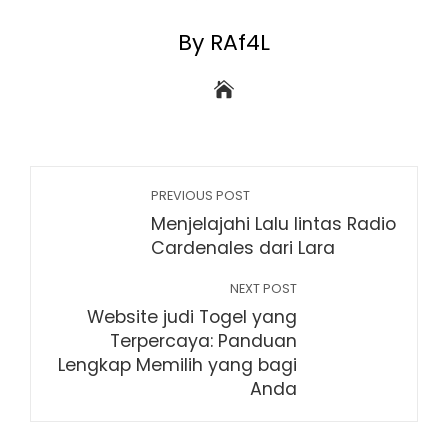
By RAf4L
PREVIOUS POST
Menjelajahi Lalu lintas Radio
Cardenales dari Lara
NEXT POST
Website judi Togel yang
Terpercaya: Panduan
Lengkap Memilih yang bagi
Anda