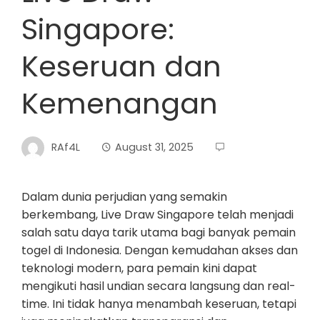
Singapore:
Keseruan dan
Kemenangan
RAf4L
August 31, 2025
Dalam dunia perjudian yang semakin
berkembang, Live Draw Singapore telah menjadi
salah satu daya tarik utama bagi banyak pemain
togel di Indonesia. Dengan kemudahan akses dan
teknologi modern, para pemain kini dapat
mengikuti hasil undian secara langsung dan real-
time. Ini tidak hanya menambah keseruan, tetapi