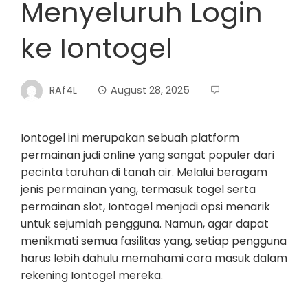
Menyeluruh Login
ke Iontogel
RAf4L
August 28, 2025
Iontogel ini merupakan sebuah platform
permainan judi online yang sangat populer dari
pecinta taruhan di tanah air. Melalui beragam
jenis permainan yang, termasuk togel serta
permainan slot, Iontogel menjadi opsi menarik
untuk sejumlah pengguna. Namun, agar dapat
menikmati semua fasilitas yang, setiap pengguna
harus lebih dahulu memahami cara masuk dalam
rekening Iontogel mereka.