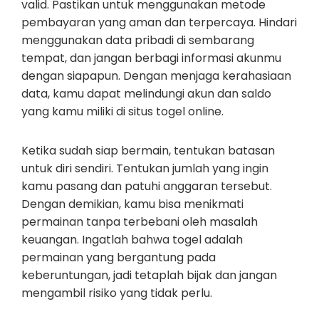
valid. Pastikan untuk menggunakan metode
pembayaran yang aman dan terpercaya. Hindari
menggunakan data pribadi di sembarang
tempat, dan jangan berbagi informasi akunmu
dengan siapapun. Dengan menjaga kerahasiaan
data, kamu dapat melindungi akun dan saldo
yang kamu miliki di situs togel online.
Ketika sudah siap bermain, tentukan batasan
untuk diri sendiri. Tentukan jumlah yang ingin
kamu pasang dan patuhi anggaran tersebut.
Dengan demikian, kamu bisa menikmati
permainan tanpa terbebani oleh masalah
keuangan. Ingatlah bahwa togel adalah
permainan yang bergantung pada
keberuntungan, jadi tetaplah bijak dan jangan
mengambil risiko yang tidak perlu.