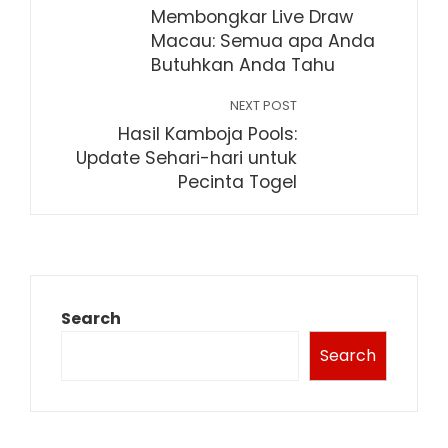
Membongkar Live Draw
Macau: Semua apa Anda
Butuhkan Anda Tahu
NEXT POST
Hasil Kamboja Pools:
Update Sehari-hari untuk
Pecinta Togel
Search
Search