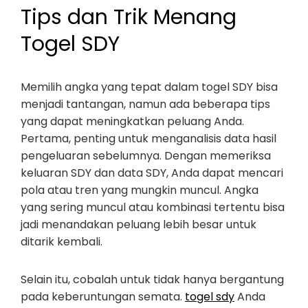
Tips dan Trik Menang
Togel SDY
Memilih angka yang tepat dalam togel SDY bisa
menjadi tantangan, namun ada beberapa tips
yang dapat meningkatkan peluang Anda.
Pertama, penting untuk menganalisis data hasil
pengeluaran sebelumnya. Dengan memeriksa
keluaran SDY dan data SDY, Anda dapat mencari
pola atau tren yang mungkin muncul. Angka
yang sering muncul atau kombinasi tertentu bisa
jadi menandakan peluang lebih besar untuk
ditarik kembali.
Selain itu, cobalah untuk tidak hanya bergantung
pada keberuntungan semata.
togel sdy
Anda