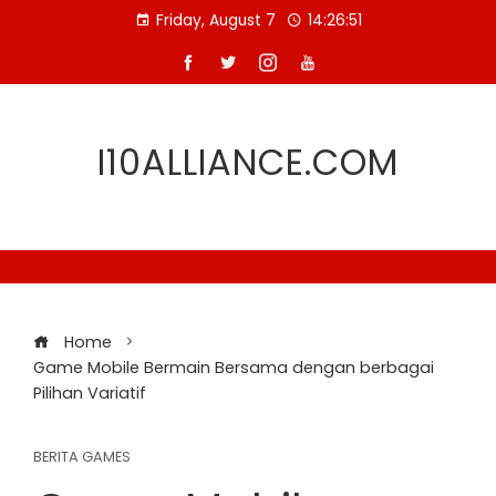
Skip
Friday, August 7
14:26:51
to
content
I10ALLIANCE.COM
Home
Game Mobile Bermain Bersama dengan berbagai
Pilihan Variatif
BERITA GAMES