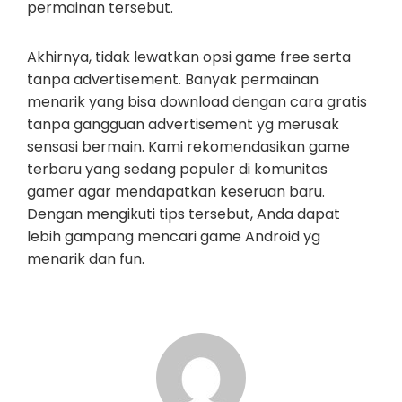
permainan tersebut.
Akhirnya, tidak lewatkan opsi game free serta
tanpa advertisement. Banyak permainan
menarik yang bisa download dengan cara gratis
tanpa gangguan advertisement yg merusak
sensasi bermain. Kami rekomendasikan game
terbaru yang sedang populer di komunitas
gamer agar mendapatkan keseruan baru.
Dengan mengikuti tips tersebut, Anda dapat
lebih gampang mencari game Android yg
menarik dan fun.