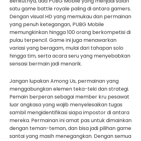
Berikutnya, ada PUBG Mobile yang menjadi salah
satu game battle royale paling di antara gamers.
Dengan visual HD yang memukau dan permainan
yang penuh ketegangan, PUBG Mobile
memungkinkan hingga 100 orang berkompetisi di
pulau terpencil. Game ini juga menawarkan
variasi yang beragam, mulai dari tahapan solo
hingga tim, serta acara seru yang menyebabkan
sensasi bermain jadi menarik.
Jangan lupakan Among Us, permainan yang
menggabungkan elemen teka-teki dan strategi.
Pemain berperan sebagai member kru pesawat
luar angkasa yang wajib menyelesaikan tugas
sambil mengidentifikasi siapa impostor di antara
mereka. Permainan ini amat pas untuk dimainkan
dengan teman-teman, dan bisa jadi pilihan game
santai yang masih menegangkan. Dengan semua