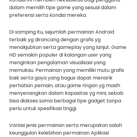
dalam memilih tipe game yang sesuai dalam
preferensi serta kondisi mereka.
Di samping itu, sejumlah permainan Android
terbaik yg dirancang dengan grafis yg
menakjubkan serta gameplay yang lanjut. Game
HD semakin populer di kalangan user yang
menginkan pengalaman visualisasi yang
memukau. Permainan yang memiliki mutu grafis
baik serta gaya yang bagus dapat menarik
perhatian pemain, atau game ringan yg masih
menyenangkan dalam kapasitas yg mini, sebab
bisa diakses sama berbagai tipe gadget tanpa
perlu untuk spesifikasi tinggi.
Variasi jenis permainan serta merupakan salah
keunggulan kelebihan permainan Aplikasi