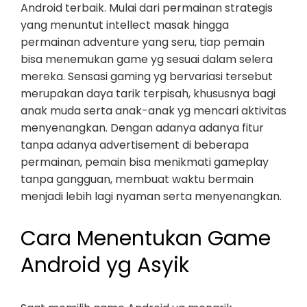
Android terbaik. Mulai dari permainan strategis
yang menuntut intellect masak hingga
permainan adventure yang seru, tiap pemain
bisa menemukan game yg sesuai dalam selera
mereka. Sensasi gaming yg bervariasi tersebut
merupakan daya tarik terpisah, khususnya bagi
anak muda serta anak-anak yg mencari aktivitas
menyenangkan. Dengan adanya adanya fitur
tanpa adanya advertisement di beberapa
permainan, pemain bisa menikmati gameplay
tanpa gangguan, membuat waktu bermain
menjadi lebih lagi nyaman serta menyenangkan.
Cara Menentukan Game
Android yg Asyik