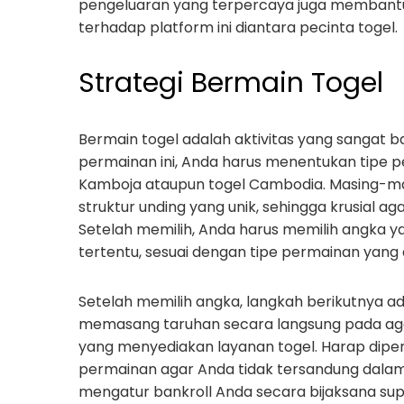
pengeluaran yang terpercaya juga membant
terhadap platform ini diantara pecinta togel.
Strategi Bermain Togel
Bermain togel adalah aktivitas yang sangat b
permainan ini, Anda harus menentukan tipe pe
Kamboja ataupun togel Cambodia. Masing-mas
struktur unding yang unik, sehingga krusial 
Setelah memilih, Anda harus memilih angka ya
tertentu, sesuai dengan tipe permainan yang 
Setelah memilih angka, langkah berikutnya
memasang taruhan secara langsung pada age
yang menyediakan layanan togel. Harap dipe
permainan agar Anda tidak tersandung dalam ke
mengatur bankroll Anda secara bijaksana su