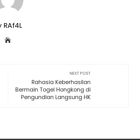
y RAf4L
NEXT POST
Rahasia Keberhasilan
Bermain Togel Hongkong di
Pengundian Langsung HK