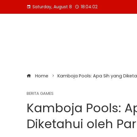
Skip
Saturday, August 8
18:04:02
to
content
Home
Kamboja Pools: Apa Sih yang Diketa
BERITA GAMES
Kamboja Pools: A
Diketahui oleh Pa