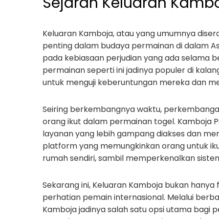
Sejarah Keluaran Kamb
Keluaran Kamboja, atau yang umumnya disera
penting dalam budaya permainan di dalam Asia
pada kebiasaan perjudian yang ada selama be
permainan seperti ini jadinya populer di kal
untuk menguji keberuntungan mereka dan me
Seiring berkembangnya waktu, perkembangan
orang ikut dalam permainan togel. Kamboja P
layanan yang lebih gampang diakses dan men
platform yang memungkinkan orang untuk iku
rumah sendiri, sambil memperkenalkan sistem
Sekarang ini, Keluaran Kamboja bukan hanya fa
perhatian pemain internasional. Melalui berb
Kamboja jadinya salah satu opsi utama bagi 