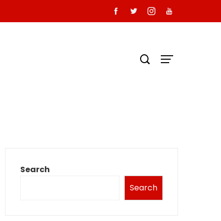
Search
Search