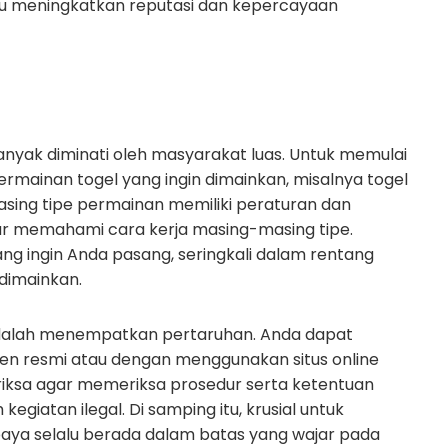
u meningkatkan reputasi dan kepercayaan
anyak diminati oleh masyarakat luas. Untuk memulai
rmainan togel yang ingin dimainkan, misalnya togel
ing tipe permainan memiliki peraturan dan
agar memahami cara kerja masing-masing tipe.
ng ingin Anda pasang, seringkali dalam rentang
dimainkan.
 adalah menempatkan pertaruhan. Anda dapat
n resmi atau dengan menggunakan situs online
riksa agar memeriksa prosedur serta ketentuan
giatan ilegal. Di samping itu, krusial untuk
paya selalu berada dalam batas yang wajar pada