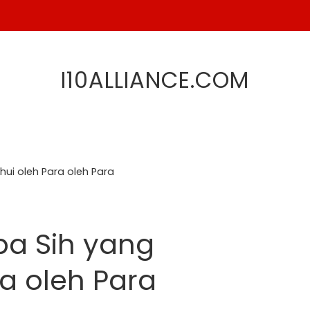
I10ALLIANCE.COM
hui oleh Para oleh Para
pa Sih yang
ra oleh Para