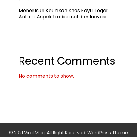
Menelusuri Keunikan khas Kayu Togel:
Antara Aspek tradisional dan Inovasi
Recent Comments
No comments to show.
© 2021 Viral Mag. All Right Reserved.
WordPress Theme