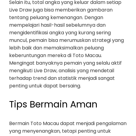
Selain itu, total angka yang keluar dalam setiap
Live Draw juga bisa memberikan gambaran
tentang peluang kemenangan. Dengan
mempelajari hasil-hasil sebelumnya dan
mengidentifikasi angka yang kurang sering
muncul, pemain bisa merumuskan strategi yang
lebih baik dan memaksimalkan peluang
keberuntungan mereka di Toto Macau.
Mengingat banyaknya pemain yang selalu aktif
mengikuti Live Draw, analisis yang mendetail
terhadap trend dan statistik menjadi sangat
penting untuk dapat bersaing.
Tips Bermain Aman
Bermain Toto Macau dapat menjadi pengalaman
yang menyenangkan, tetapi penting untuk