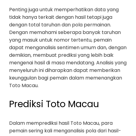
Penting juga untuk memperhatikan data yang
tidak hanya terkait dengan hasil tetapi juga
dengan total taruhan dan pola permainan.
Dengan memahami seberapa banyak taruhan
yang masuk untuk nomor tertentu, pemain
dapat menganalisis sentimen umum dan, dengan
demikian, membuat prediksi yang lebih baik
mengenai hasil di masa mendatang. Analisis yang
menyeluruh ini diharapkan dapat memberikan
keunggulan bagi pemain dalam memenangkan
Toto Macau.
Prediksi Toto Macau
Dalam memprediksi hasil Toto Macau, para
pemain sering kali menganalisis pola dari hasil-