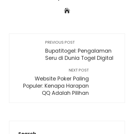
PREVIOUS POST
Bupatitogel: Pengalaman
Seru di Dunia Togel Digital
NEXT POST
Website Poker Paling
Populer: Kenapa Harapan
QQ Adalah Pilihan
Search