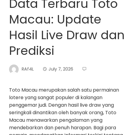
Data Terbaru Toto
Macau: Update
Hasil Live Draw dan
Prediksi
RAf4L
July 7, 2026
Toto Macau merupakan salah satu permainan
lotere yang sangat populer di kalangan
penggemar judi. Dengan hasil live draw yang
seringkali dinantikan oleh banyak orang, Toto
Macau menawarkan pengalaman yang
mendebarkan dan penuh harapan. Bagi para