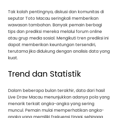
Tak kalah pentingnya, diskusi dan komunitas di
seputar Toto Macau seringkali memberikan
wawasan tambahan. Banyak pemain berbagi
tips dan prediksi mereka melalui forum online
atau grup media sosial. Mengikuti tren prediksi ini
dapat memberikan keuntungan tersendiri,
terutama jika didukung dengan analisis data yang
kuat.
Trend dan Statistik
Dalam beberapa bulan terakhir, data dari hasil
Live Draw Macau menunjukkan adanya pola yang
menarik terkait angka-angka yang sering
muncul. Pemain mulai memperhatikan angka-
angka yang memiliki frekuensi tinggi, sehingga