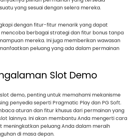
atu yang sesuai dengan selera mereka.
ngkapi dengan fitur-fitur menarik yang dapat
encoba berbagai strategi dan fitur bonus tanpa
ampuan mereka. Ini juga memberikan wawasan
manfaatkan peluang yang ada dalam permainan
engalaman Slot Demo
slot demo, penting untuk memahami mekanisme
ng penyedia seperti Pragmatic Play dan PG Soft.
aca aturan dan fitur khusus dari permainan yang
slot lainnya. Ini akan membantu Anda mengerti cara
apat meningkatkan peluang Anda dalam meraih
guhan di masa depan.