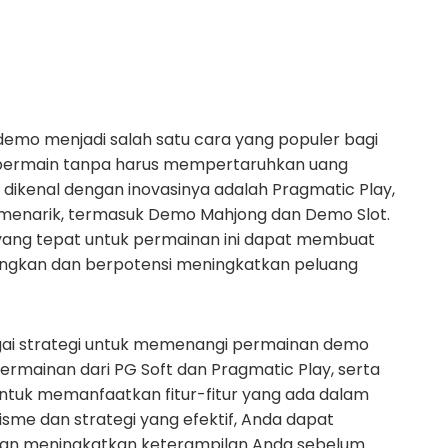
 demo menjadi salah satu cara yang populer bagi
bermain tanpa harus mempertaruhkan uang
dikenal dengan inovasinya adalah Pragmatic Play,
menarik, termasuk Demo Mahjong dan Demo Slot.
 yang tepat untuk permainan ini dapat membuat
ngkan dan berpotensi meningkatkan peluang
agai strategi untuk memenangi permainan demo
ermainan dari PG Soft dan Pragmatic Play, serta
tuk memanfaatkan fitur-fitur yang ada dalam
 dan strategi yang efektif, Anda dapat
dan meningkatkan keterampilan Anda sebelum