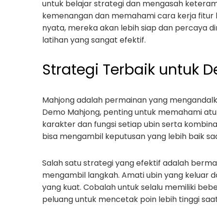
untuk belajar strategi dan mengasah ketera
kemenangan dan memahami cara kerja fitur bo
nyata, mereka akan lebih siap dan percaya di
latihan yang sangat efektif.
Strategi Terbaik untuk
Mahjong adalah permainan yang mengandalk
Demo Mahjong, penting untuk memahami atura
karakter dan fungsi setiap ubin serta kombi
bisa mengambil keputusan yang lebih baik sa
Salah satu strategi yang efektif adalah ber
mengambil langkah. Amati ubin yang keluar 
yang kuat. Cobalah untuk selalu memiliki be
peluang untuk mencetak poin lebih tinggi sa