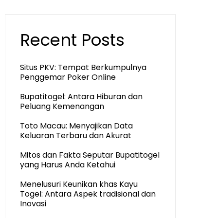
Recent Posts
Situs PKV: Tempat Berkumpulnya
Penggemar Poker Online
Bupatitogel: Antara Hiburan dan
Peluang Kemenangan
Toto Macau: Menyajikan Data
Keluaran Terbaru dan Akurat
Mitos dan Fakta Seputar Bupatitogel
yang Harus Anda Ketahui
Menelusuri Keunikan khas Kayu
Togel: Antara Aspek tradisional dan
Inovasi