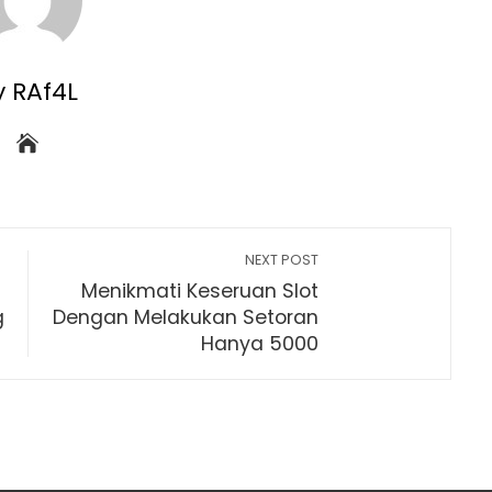
y RAf4L
NEXT POST
Menikmati Keseruan Slot
g
Dengan Melakukan Setoran
Hanya 5000