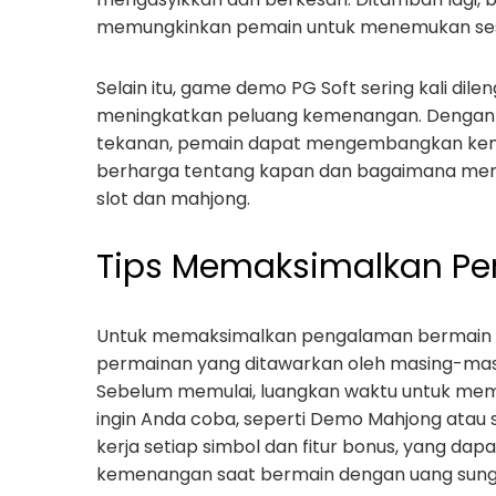
memungkinkan pemain untuk menemukan sesu
Selain itu, game demo PG Soft sering kali dile
meningkatkan peluang kemenangan. Dengan m
tekanan, pemain dapat mengembangkan kem
berharga tentang kapan dan bagaimana me
slot dan mahjong.
Tips Memaksimalkan P
Untuk memaksimalkan pengalaman bermain 
permainan yang ditawarkan oleh masing-masi
Sebelum memulai, luangkan waktu untuk memb
ingin Anda coba, seperti Demo Mahjong atau 
kerja setiap simbol dan fitur bonus, yang d
kemenangan saat bermain dengan uang sung