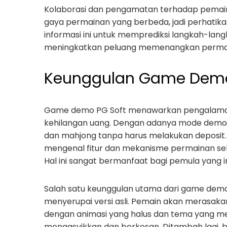
Kolaborasi dan pengamatan terhadap pemain l
gaya permainan yang berbeda, jadi perhatik
informasi ini untuk memprediksi langkah-lang
meningkatkan peluang memenangkan perma
Keunggulan Game Demo
Game demo PG Soft menawarkan pengalaman 
kehilangan uang. Dengan adanya mode demo
dan mahjong tanpa harus melakukan deposit
mengenal fitur dan mekanisme permainan s
Hal ini sangat bermanfaat bagi pemula yang 
Salah satu keunggulan utama dari game demo 
menyerupai versi asli. Pemain akan merasak
dengan animasi yang halus dan tema yang men
mengasyikkan dan berkesan. Ditambah lagi, 