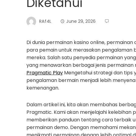
Diketahui
RAf4L
June 29, 2026
Di dunia permainan kasino online, permainan
para pemain untuk merasakan pengalaman 
mereka. Salah satu penyedia permainan yang 
yang menawarkan berbagai jenis permainan 
Pragmatic Play
Mengetahui strategi dan tips
pengalaman bermain menjadi lebih menyena
kemenangan.
Dalam artikel ini, kita akan membahas berb
Pragmatic. Kami akan menjelajahi kelebihan p
memberikan panduan tentang cara terbaik un
permainan demo. Dengan memahami mekanisme
menikmati permainan dengan lebih optimal 