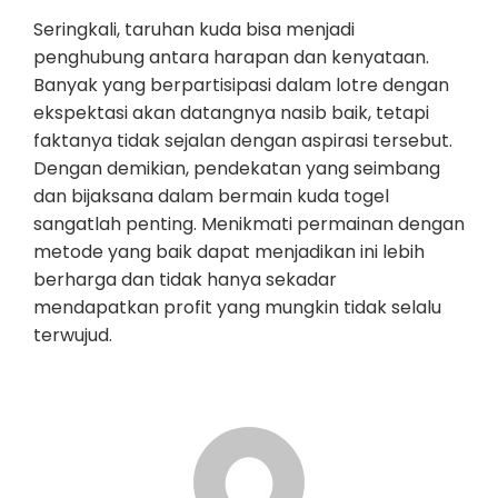
Seringkali, taruhan kuda bisa menjadi
penghubung antara harapan dan kenyataan.
Banyak yang berpartisipasi dalam lotre dengan
ekspektasi akan datangnya nasib baik, tetapi
faktanya tidak sejalan dengan aspirasi tersebut.
Dengan demikian, pendekatan yang seimbang
dan bijaksana dalam bermain kuda togel
sangatlah penting. Menikmati permainan dengan
metode yang baik dapat menjadikan ini lebih
berharga dan tidak hanya sekadar
mendapatkan profit yang mungkin tidak selalu
terwujud.