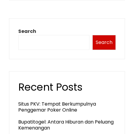
Search
Search
Recent Posts
Situs PKV: Tempat Berkumpulnya
Penggemar Poker Online
Bupatitogel: Antara Hiburan dan Peluang
Kemenangan