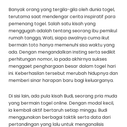
Banyak orang yang tergila-gila oleh dunia togel,
terutama saat mendengar cerita inspiratif para
pemenang togel. Salah satu kisah yang
menggugah adalah tentang seorang ibu pemikul
rumah tangga, Wati, siapa awalnya cuma ikut
bermain toto hanya memenuhi sisa waktu yang
ada. Dengan mengandalkan insting serta sedikit
perhitungan nomor, ia pada akhirnya sukses
menggaet penghargaan besar dalam togel hari
ini. Keberhasilan tersebut merubah hidupnya dan
memberi sinar harapan baru bagi keluarganya.
Di sisi lain, ada pula kisah Budi, seorang pria muda
yang bermain togel online. Dengan modal kecil,
ia kembali aktif bertaruh setiap minggu. Budi
menggunakan berbagai taktik serta data dari
pertandingan yang lalu untuk menganalisis