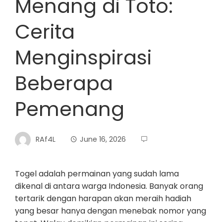
Menang di Toto:
Cerita
Menginspirasi
Beberapa
Pemenang
RAf4L
June 16, 2026
Togel adalah permainan yang sudah lama
dikenal di antara warga Indonesia. Banyak orang
tertarik dengan harapan akan meraih hadiah
yang besar hanya dengan menebak nomor yang