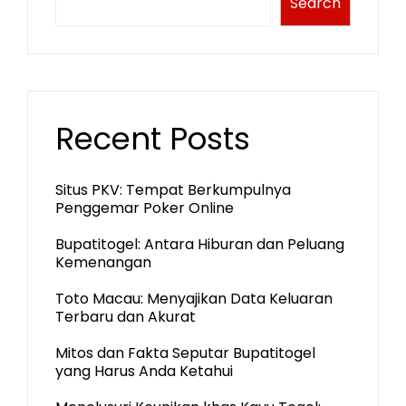
Search
Recent Posts
Situs PKV: Tempat Berkumpulnya
Penggemar Poker Online
Bupatitogel: Antara Hiburan dan Peluang
Kemenangan
Toto Macau: Menyajikan Data Keluaran
Terbaru dan Akurat
Mitos dan Fakta Seputar Bupatitogel
yang Harus Anda Ketahui