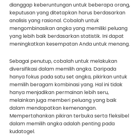
dianggap keberuntungan untuk beberapa orang,
keputusan yang ditetapkan harus berdasarkan
analisis yang rasional. Cobalah untuk
mengombinasikan angka yang memiliki peluang
yang lebih baik berdasarkan statistik. Ini dapat
meningkatkan kesempatan Anda untuk menang.
Sebagai penutup, cobalah untuk melakukan
diversifikasi dalam memilih angka. Daripada
hanya fokus pada satu set angka, pikirkan untuk
memilih beragam kombinasi yang. Hal ini tidak
hanya menjadikan permainan lebih seru,
melainkan juga memberi peluang yang baik
dalam mendapatkan kemenangan.
Mempertahankan pikiran terbuka serta fleksibel
dalam memilih angka adalah penting pada
kudatogel.