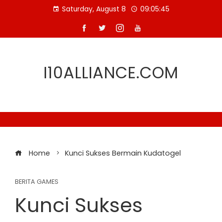
Skip
Saturday, August 8
09:05:45
to
content
I10ALLIANCE.COM
Home
Kunci Sukses Bermain Kudatogel
BERITA GAMES
Kunci Sukses