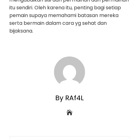
itu sendiri. Oleh karena itu, penting bagi setiap
pemain supaya memahami batasan mereka
serta bermain dalam cara yg sehat dan
bijaksana.
By RAf4L