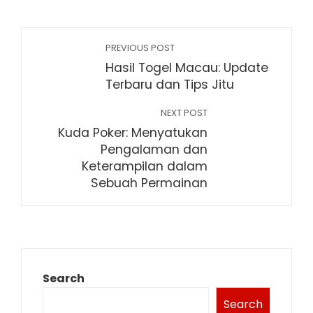
PREVIOUS POST
Hasil Togel Macau: Update
Terbaru dan Tips Jitu
NEXT POST
Kuda Poker: Menyatukan
Pengalaman dan
Keterampilan dalam
Sebuah Permainan
Search
Search