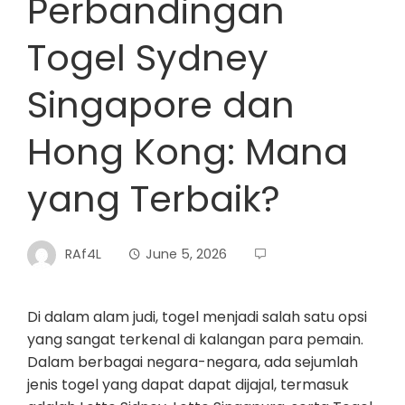
Perbandingan
Togel Sydney
Singapore dan
Hong Kong: Mana
yang Terbaik?
RAf4L
June 5, 2026
Di dalam alam judi, togel menjadi salah satu opsi
yang sangat terkenal di kalangan para pemain.
Dalam berbagai negara-negara, ada sejumlah
jenis togel yang dapat dapat dijajal, termasuk