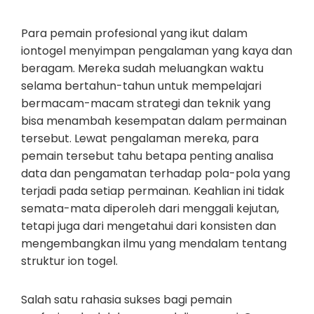
Para pemain profesional yang ikut dalam
iontogel menyimpan pengalaman yang kaya dan
beragam. Mereka sudah meluangkan waktu
selama bertahun-tahun untuk mempelajari
bermacam-macam strategi dan teknik yang
bisa menambah kesempatan dalam permainan
tersebut. Lewat pengalaman mereka, para
pemain tersebut tahu betapa penting analisa
data dan pengamatan terhadap pola-pola yang
terjadi pada setiap permainan. Keahlian ini tidak
semata-mata diperoleh dari menggali kejutan,
tetapi juga dari mengetahui dari konsisten dan
mengembangkan ilmu yang mendalam tentang
struktur ion togel.
Salah satu rahasia sukses bagi pemain