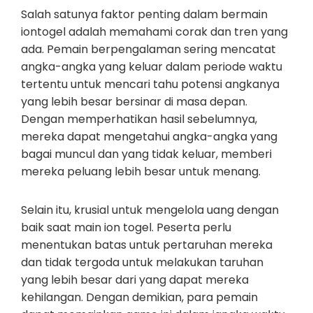
Salah satunya faktor penting dalam bermain
iontogel adalah memahami corak dan tren yang
ada. Pemain berpengalaman sering mencatat
angka-angka yang keluar dalam periode waktu
tertentu untuk mencari tahu potensi angkanya
yang lebih besar bersinar di masa depan.
Dengan memperhatikan hasil sebelumnya,
mereka dapat mengetahui angka-angka yang
bagai muncul dan yang tidak keluar, memberi
mereka peluang lebih besar untuk menang.
Selain itu, krusial untuk mengelola uang dengan
baik saat main ion togel. Peserta perlu
menentukan batas untuk pertaruhan mereka
dan tidak tergoda untuk melakukan taruhan
yang lebih besar dari yang dapat mereka
kehilangan. Dengan demikian, para pemain