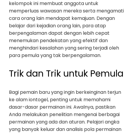
kelompok ini membuat anggota untuk
memperluas wawasan mereka serta mengamati
cara orang lain mendapat kemajuan. Dengan
belajar dari kejadian orang lain, para atap
berpengalaman dapat dengan lebih cepat
menemukan pendekatan yang efektif dan
menghindari kesalahan yang sering terjadi oleh
para pemula yang tak berpengalaman.
Trik dan Trik untuk Pemula
Bagi pemain baru yang ingin berkeinginan terjun
ke alam iontogel, penting untuk memahami
dasar-dasar permainan ini. Awalnya, pastikan
Anda melakukan penelitian mengenai berbagai
permainan yang ada dan aturan. Pelajari angka
yang banyak keluar dan analisis pola permainan