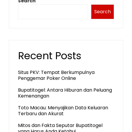
Search
Search
Recent Posts
Situs PKV: Tempat Berkumpulnya
Penggemar Poker Online
Bupatitogel: Antara Hiburan dan Peluang
Kemenangan
Toto Macau: Menyajikan Data Keluaran
Terbaru dan Akurat
Mitos dan Fakta Seputar Bupatitogel
yang Harus Anda Ketahui