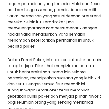
ragam permainan yang tersedia. Mulai dari Texas
Hold’em hingga Omaha, pemain dapat memilih
variasi permainan yang sesuai dengan preferensi
mereka. Selain itu, FerariPoker juga
menyelenggarakan kompetisi menarik dengan
hadiah yang menggiurkan, yang semakin
menambah ketertarikan permainan ini untuk
pecinta poker.
Dalam Ferari Poker, interaksi sosial antar pemain
tetap terjaga. Fitur chat mengizinkan pemain
untuk berinteraksi satu sama lain selama
permainan, menciptakan suasana yang lebih kiri
dan seru. Dengan semua fitur menarik ini,
sungguh wajar FerariPoker terus membuat
gebrakan dunia poker dan menjadi pilihan favorit
bagi sejumlah orang yang senang menikmati
permainan ini.