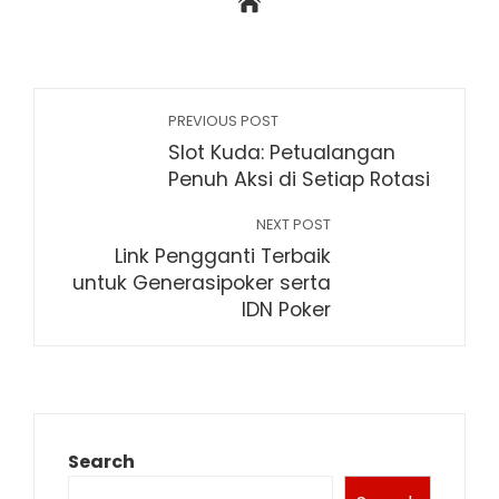
PREVIOUS POST
Slot Kuda: Petualangan
Penuh Aksi di Setiap Rotasi
NEXT POST
Link Pengganti Terbaik
untuk Generasipoker serta
IDN Poker
Search