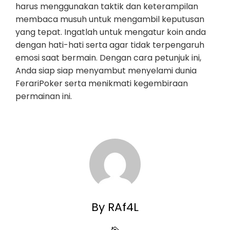
harus menggunakan taktik dan keterampilan
membaca musuh untuk mengambil keputusan
yang tepat. Ingatlah untuk mengatur koin anda
dengan hati-hati serta agar tidak terpengaruh
emosi saat bermain. Dengan cara petunjuk ini,
Anda siap siap menyambut menyelami dunia
FerariPoker serta menikmati kegembiraan
permainan ini.
By RAf4L