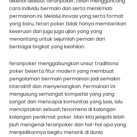
dikenal disebut feraripoker, telah mengguncang
cara individu bermain dan serta menikmati
permainan ini. Melalui inovasi yang serta format
yang baru, ferari poker tidak hanya memberikan
keseruan dan juga juga ujian yang yang
menantang untuk sejumlah pemain dari
berbagai tingkat yang keahlian.
feraripoker menggabungkan unsur traditiona
poker beserta fitur modern yang membuat
pengalaman bermain permainan jadi semakin
interaktif dan menyenangkan. Permainan ini
mengusung semangat kompetisi yang yang
sangat dan mencapai komunitas yang luas, lalu
menciptakan sebuah fenomena di kalangan
kalangan penikmat poker. Mari kita jelajahi lebih
jauh mengenai feraripoker dan hal-hal apa yang
menjadikannya begitu menarik di dunia