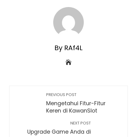
By RAf4L
PREVIOUS POST
Mengetahui Fitur-Fitur
Keren di KawanSlot
NEXT POST
Upgrade Game Anda di