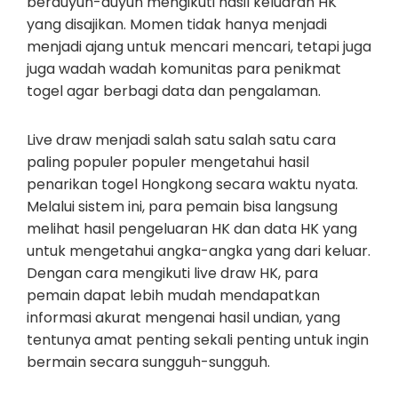
berduyun-duyun mengikuti hasil keluaran HK
yang disajikan. Momen tidak hanya menjadi
menjadi ajang untuk mencari mencari, tetapi juga
juga wadah wadah komunitas para penikmat
togel agar berbagi data dan pengalaman.
Live draw menjadi salah satu salah satu cara
paling populer populer mengetahui hasil
penarikan togel Hongkong secara waktu nyata.
Melalui sistem ini, para pemain bisa langsung
melihat hasil pengeluaran HK dan data HK yang
untuk mengetahui angka-angka yang dari keluar.
Dengan cara mengikuti live draw HK, para
pemain dapat lebih mudah mendapatkan
informasi akurat mengenai hasil undian, yang
tentunya amat penting sekali penting untuk ingin
bermain secara sungguh-sungguh.