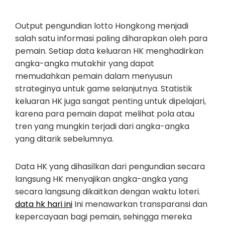
Output pengundian lotto Hongkong menjadi
salah satu informasi paling diharapkan oleh para
pemain. Setiap data keluaran HK menghadirkan
angka-angka mutakhir yang dapat
memudahkan pemain dalam menyusun
strateginya untuk game selanjutnya. Statistik
keluaran HK juga sangat penting untuk dipelajari,
karena para pemain dapat melihat pola atau
tren yang mungkin terjadi dari angka-angka
yang ditarik sebelumnya.
Data HK yang dihasilkan dari pengundian secara
langsung HK menyajikan angka-angka yang
secara langsung dikaitkan dengan waktu loteri.
data hk hari ini
Ini menawarkan transparansi dan
kepercayaan bagi pemain, sehingga mereka