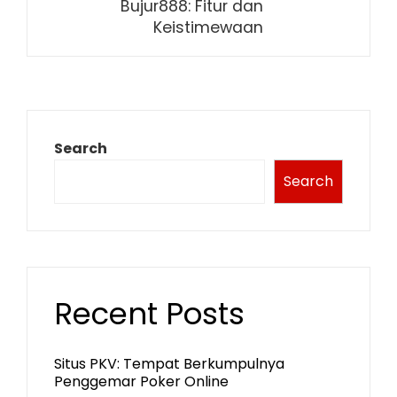
Bujur888: Fitur dan
Keistimewaan
Search
Search
Recent Posts
Situs PKV: Tempat Berkumpulnya
Penggemar Poker Online