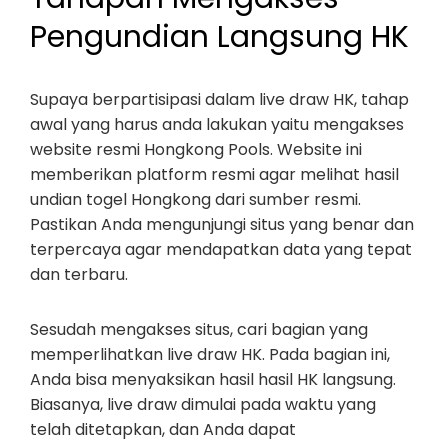
Pengundian Langsung HK
Supaya berpartisipasi dalam live draw HK, tahap
awal yang harus anda lakukan yaitu mengakses
website resmi Hongkong Pools. Website ini
memberikan platform resmi agar melihat hasil
undian togel Hongkong dari sumber resmi.
Pastikan Anda mengunjungi situs yang benar dan
terpercaya agar mendapatkan data yang tepat
dan terbaru.
Sesudah mengakses situs, cari bagian yang
memperlihatkan live draw HK. Pada bagian ini,
Anda bisa menyaksikan hasil hasil HK langsung.
Biasanya, live draw dimulai pada waktu yang
telah ditetapkan, dan Anda dapat