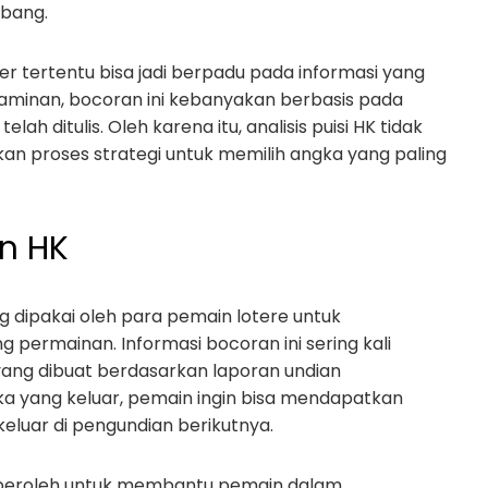
mbang.
r tertentu bisa jadi berpadu pada informasi yang
da jaminan, bocoran ini kebanyakan berbasis pada
ah ditulis. Oleh karena itu, analisis puisi HK tidak
n proses strategi untuk memilih angka yang paling
n HK
g dipakai oleh para pemain lotere untuk
rmainan. Informasi bocoran ini sering kali
i yang dibuat berdasarkan laporan undian
a yang keluar, pemain ingin bisa mendapatkan
luar di pengundian berikutnya.
diperoleh untuk membantu pemain dalam