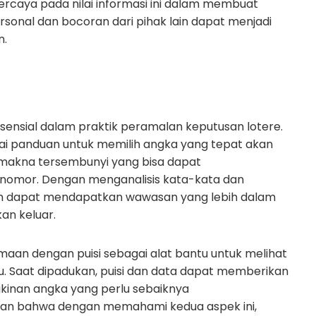
ercaya pada nilai informasi ini dalam membuat
onal dan bocoran dari pihak lain dapat menjadi
n.
ensial dalam praktik peramalan keputusan lotere.
ai panduan untuk memilih angka yang tepat akan
 makna tersembunyi yang bisa dapat
h nomor. Dengan menganalisis kata-kata dan
uh dapat mendapatkan wawasan yang lebih dalam
an keluar.
aan dengan puisi sebagai alat bantu untuk melihat
u. Saat dipadukan, puisi dan data dapat memberikan
kinan angka yang perlu sebaiknya
nan bahwa dengan memahami kedua aspek ini,