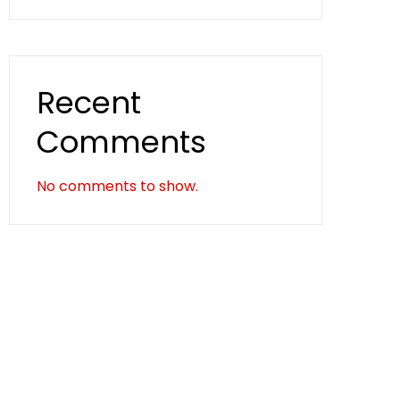
Recent
Comments
No comments to show.