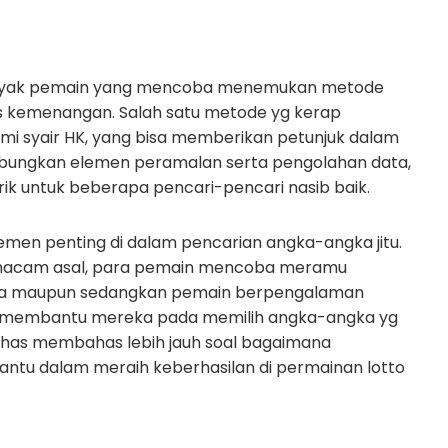
banyak pemain yang mencoba menemukan metode
s kemenangan. Salah satu metode yg kerap
i syair HK, yang bisa memberikan petunjuk dalam
ungkan elemen peramalan serta pengolahan data,
rik untuk beberapa pencari-pencari nasib baik.
men penting di dalam pencarian angka-angka jitu.
i macam asal, para pemain mencoba meramu
mula maupun sedangkan pemain berpengalaman
sa membantu mereka pada memilih angka-angka yg
ahas membahas lebih jauh soal bagaimana
ntu dalam meraih keberhasilan di permainan lotto