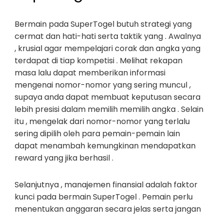
Bermain pada SuperTogel butuh strategi yang
cermat dan hati-hati serta taktik yang . Awalnya
, krusial agar mempelajari corak dan angka yang
terdapat di tiap kompetisi . Melihat rekapan
masa lalu dapat memberikan informasi
mengenai nomor-nomor yang sering muncul ,
supaya anda dapat membuat keputusan secara
lebih presisi dalam memilih memilih angka . Selain
itu , mengelak dari nomor-nomor yang terlalu
sering dipilih oleh para pemain-pemain lain
dapat menambah kemungkinan mendapatkan
reward yang jika berhasil .
Selanjutnya , manajemen finansial adalah faktor
kunci pada bermain SuperTogel . Pemain perlu
menentukan anggaran secara jelas serta jangan