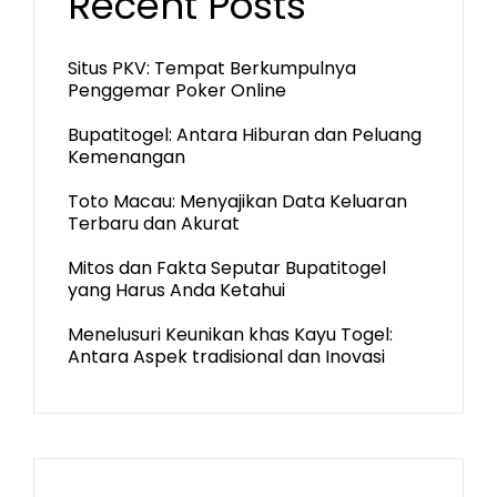
Recent Posts
Situs PKV: Tempat Berkumpulnya
Penggemar Poker Online
Bupatitogel: Antara Hiburan dan Peluang
Kemenangan
Toto Macau: Menyajikan Data Keluaran
Terbaru dan Akurat
Mitos dan Fakta Seputar Bupatitogel
yang Harus Anda Ketahui
Menelusuri Keunikan khas Kayu Togel:
Antara Aspek tradisional dan Inovasi