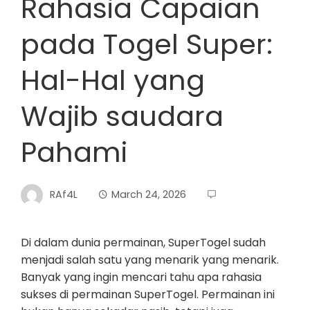
Rahasia Capaian
pada Togel Super:
Hal-Hal yang
Wajib saudara
Pahami
RAf4L
March 24, 2026
Di dalam dunia permainan, SuperTogel sudah
menjadi salah satu yang menarik yang menarik.
Banyak yang ingin mencari tahu apa rahasia
sukses di permainan SuperTogel. Permainan ini