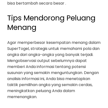
bisa bertambah secara besar .
Tips Mendorong Peluang
Menang
Agar memperbesar kesempatan menang dalam
SuperTogel, strategis untuk memahami pola dan
angka dari angka-angka yang banyak terjadi.
Mengobservasi output sebelumnya dapat
memberi Anda informasi tentang potensi
susunan yang semakin menguntungkan. Dengan
analisis informasi ini, Anda bisa menetapkan
taktik pemilihan angka yang semakin cerdas,
meningkatkan peluang Anda dalam
memenangkan.