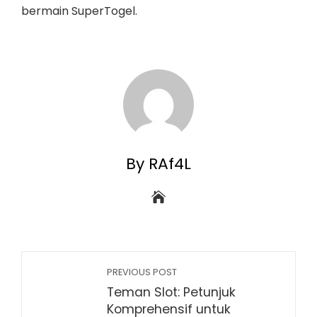
bermain SuperTogel.
By RAf4L
PREVIOUS POST
Teman Slot: Petunjuk
Komprehensif untuk