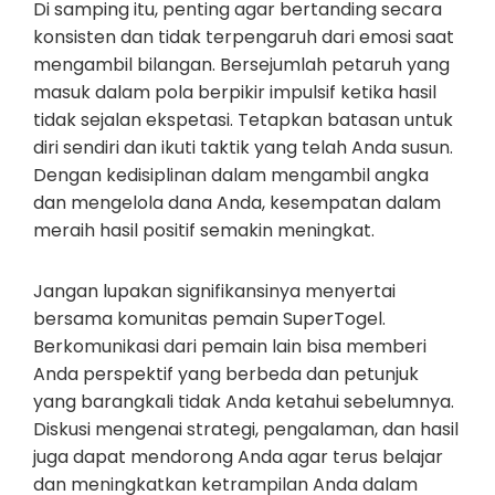
Di samping itu, penting agar bertanding secara
konsisten dan tidak terpengaruh dari emosi saat
mengambil bilangan. Bersejumlah petaruh yang
masuk dalam pola berpikir impulsif ketika hasil
tidak sejalan ekspetasi. Tetapkan batasan untuk
diri sendiri dan ikuti taktik yang telah Anda susun.
Dengan kedisiplinan dalam mengambil angka
dan mengelola dana Anda, kesempatan dalam
meraih hasil positif semakin meningkat.
Jangan lupakan signifikansinya menyertai
bersama komunitas pemain SuperTogel.
Berkomunikasi dari pemain lain bisa memberi
Anda perspektif yang berbeda dan petunjuk
yang barangkali tidak Anda ketahui sebelumnya.
Diskusi mengenai strategi, pengalaman, dan hasil
juga dapat mendorong Anda agar terus belajar
dan meningkatkan ketrampilan Anda dalam