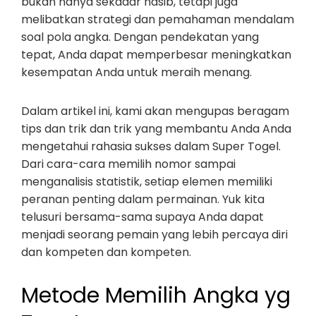
bukan hanya sekadar nasib, tetapi juga
melibatkan strategi dan pemahaman mendalam
soal pola angka. Dengan pendekatan yang
tepat, Anda dapat memperbesar meningkatkan
kesempatan Anda untuk meraih menang.
Dalam artikel ini, kami akan mengupas beragam
tips dan trik dan trik yang membantu Anda Anda
mengetahui rahasia sukses dalam Super Togel.
Dari cara-cara memilih nomor sampai
menganalisis statistik, setiap elemen memiliki
peranan penting dalam permainan. Yuk kita
telusuri bersama-sama supaya Anda dapat
menjadi seorang pemain yang lebih percaya diri
dan kompeten dan kompeten.
Metode Memilih Angka yg