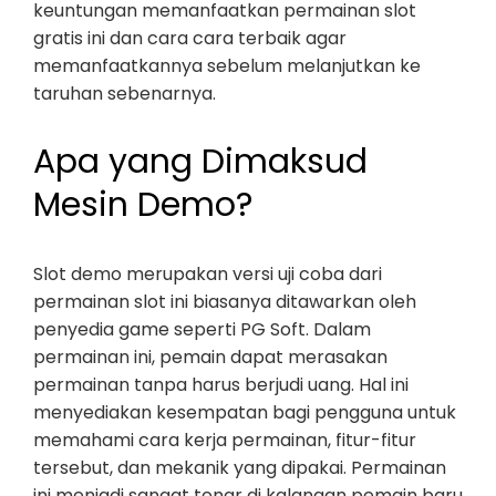
keuntungan memanfaatkan permainan slot
gratis ini dan cara cara terbaik agar
memanfaatkannya sebelum melanjutkan ke
taruhan sebenarnya.
Apa yang Dimaksud
Mesin Demo?
Slot demo merupakan versi uji coba dari
permainan slot ini biasanya ditawarkan oleh
penyedia game seperti PG Soft. Dalam
permainan ini, pemain dapat merasakan
permainan tanpa harus berjudi uang. Hal ini
menyediakan kesempatan bagi pengguna untuk
memahami cara kerja permainan, fitur-fitur
tersebut, dan mekanik yang dipakai. Permainan
ini menjadi sangat tenar di kalangan pemain baru