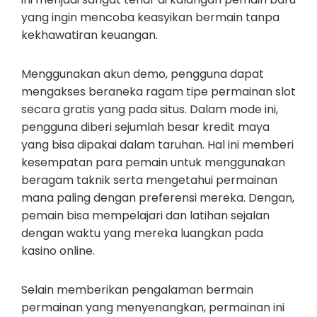
yang ingin mencoba keasyikan bermain tanpa
kekhawatiran keuangan.
Menggunakan akun demo, pengguna dapat
mengakses beraneka ragam tipe permainan slot
secara gratis yang pada situs. Dalam mode ini,
pengguna diberi sejumlah besar kredit maya
yang bisa dipakai dalam taruhan. Hal ini memberi
kesempatan para pemain untuk menggunakan
beragam taknik serta mengetahui permainan
mana paling dengan preferensi mereka. Dengan,
pemain bisa mempelajari dan latihan sejalan
dengan waktu yang mereka luangkan pada
kasino online.
Selain memberikan pengalaman bermain
permainan yang menyenangkan, permainan ini