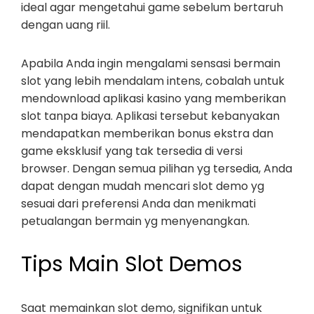
ideal agar mengetahui game sebelum bertaruh
dengan uang riil.
Apabila Anda ingin mengalami sensasi bermain
slot yang lebih mendalam intens, cobalah untuk
mendownload aplikasi kasino yang memberikan
slot tanpa biaya. Aplikasi tersebut kebanyakan
mendapatkan memberikan bonus ekstra dan
game eksklusif yang tak tersedia di versi
browser. Dengan semua pilihan yg tersedia, Anda
dapat dengan mudah mencari slot demo yg
sesuai dari preferensi Anda dan menikmati
petualangan bermain yg menyenangkan.
Tips Main Slot Demos
Saat memainkan slot demo, signifikan untuk