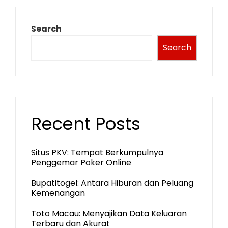
Search
Search
Recent Posts
Situs PKV: Tempat Berkumpulnya
Penggemar Poker Online
Bupatitogel: Antara Hiburan dan Peluang
Kemenangan
Toto Macau: Menyajikan Data Keluaran
Terbaru dan Akurat