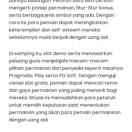
bahaya keuangan. Petaruh baru bisa berlatih
mengerti prinsip permainan, fitur-fitur bonus,
serta berbagai jenis simbol yang ada. Dengan
cara ini, para pemain dapat meningkatkan
keterampilan dan self-esteem mereka
sebelumnya mulai berjudi dengan uang asli.
Di samping itu, slot demo serta menawarkan
peluang guna menjelajahi macam-macam
pilihan permainan dari penyedia seperti misalnya
Pragmatic Play serta PG Soft. Dengan menguji
variasi slot gratis, pemain dapat mencari tema
dan gaya permainan yang paling menarik bagi
mereka. Situasi ini memudahkan para petaruh
untuk memilih keputusan saat menentukan
permainan yang akan para pemain permainkan
dengan uang asli.